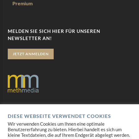
Premium
MELDEN SIE SICH HIER FÜR UNSEREN
NEWSLETTER AN!
JETZT ANMELDEN
Datenschutz
DIESE WEBSEITE VERWENDET COOKIES
Impressum
Wir verwenden Cookies um Ihnen eine optimale
Benutzererfahrung zu bieten. Hierbei handelt es sich um
AGB
kleine Textdateien, die auf Ihrem Endgerät abgelegt werden.