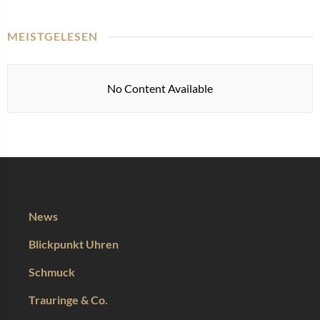
MEISTGELESEN
No Content Available
News
Blickpunkt Uhren
Schmuck
Trauringe & Co.