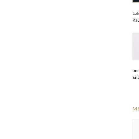
Leh
Räu
und
Ent
M