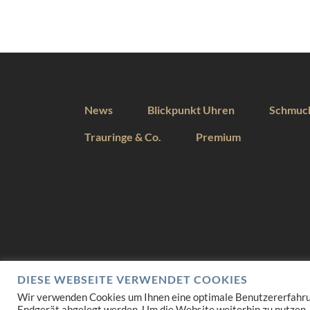
News
Blickpunkt Uhren
Schmuc
Trauringe & Co.
Premium
DIESE WEBSEITE VERWENDET COOKIES
Wir verwenden Cookies um Ihnen eine optimale Benutzererfahrung 
Endgerät abgelegt werden. Um die Website weiterhin zu nutzen,