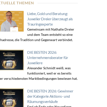
KTUELLE THEMEN
Liebe, Gold und Beratung:
Juwelier Dreier überzeugt als
Trauringexperte
Gemeinsam mit Nathalie Dreier
und dem Team entsteht so eine
hadresse, die Tradition und Gegenwart verbindet.
DIE BESTEN 2026:
Unternehmensberater für
Juweliere
Alexander Schmidt weiß, was
funktioniert, weil er es bereits
er verschiedensten Marktbedingungen bewiesen hat.
DIE BESTEN 2026: Gewinner
der Kategorie Aktions- und
Räumungsverkäufe
Egal ob Ende oder Neuanfang: