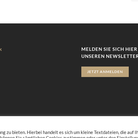
k
MELDEN SIE SICH HIER
UNSEREN NEWSLETTER
JETZT ANMELDEN
zu bieten. Hierbei handelt es sich um kleine Textdateien, die auf 
 können Sie sämtlichen Cookies zustimmen oder unter den Einstellu