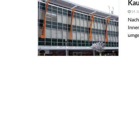
Kau
14. J
Nach 
Innen
umgeb