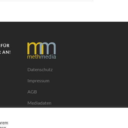
 FÜR
 AN!
Datenschutz
Impressum
AGB
Mediadaten
Ihrem
ngen