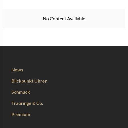
No Content Available
News
Blickpunkt Uhren
Schmuck
Trauringe & Co.
Premium