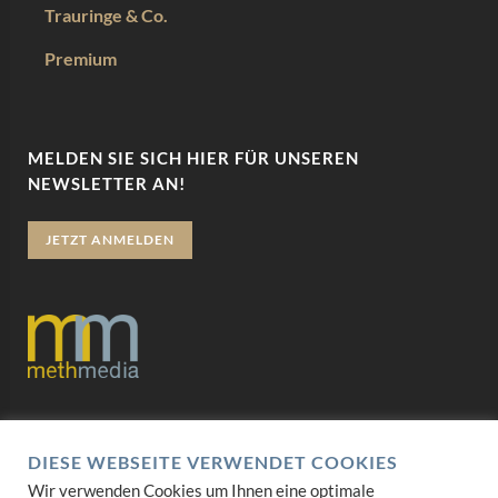
Trauringe & Co.
Premium
MELDEN SIE SICH HIER FÜR UNSEREN
NEWSLETTER AN!
JETZT ANMELDEN
Datenschutz
DIESE WEBSEITE VERWENDET COOKIES
Impressum
Wir verwenden Cookies um Ihnen eine optimale