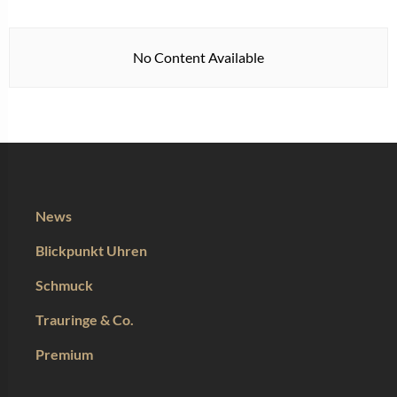
No Content Available
News
Blickpunkt Uhren
Schmuck
Trauringe & Co.
Premium