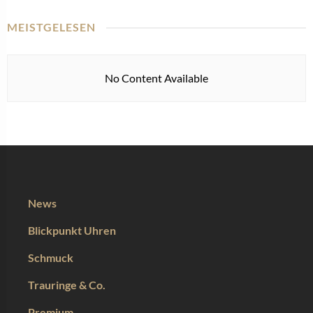
MEISTGELESEN
No Content Available
News
Blickpunkt Uhren
Schmuck
Trauringe & Co.
Premium