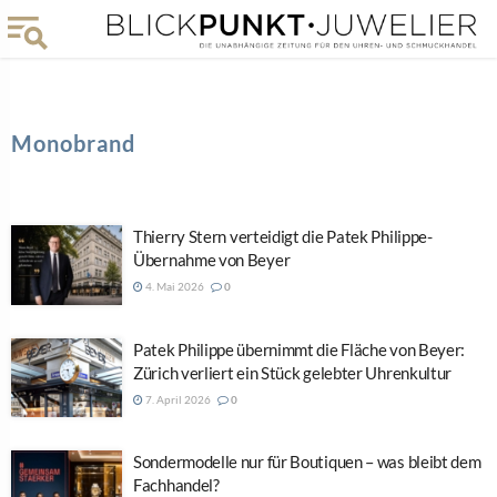
Monobrand
Thierry Stern verteidigt die Patek Philippe-
Übernahme von Beyer
4. Mai 2026
0
Patek Philippe übernimmt die Fläche von Beyer:
Zürich verliert ein Stück gelebter Uhrenkultur
7. April 2026
0
Sondermodelle nur für Boutiquen – was bleibt dem
Fachhandel?