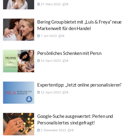
27. März 2026
0
Bering Group bietet mit „Luis & Freya” neue
Markenwelt für den Handel
7. Juli 2023
0
Persönliches Schenken mit Persn
14. April 2023
0
Expertentipp: „Jetzt online personalisieren“
12. April 2023
0
Google-Suche ausgewertet: Perlen und
Personalisiertes sind gefragt!
2. Dezember 2022
0