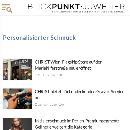
Personalisierter Schmuck
CHRIST Wien: Flagship Store auf der
Mariahilferstraße neu eröffnet
20. Juli 2026
0
CHRIST bietet flächendeckenden Gravur-Service
an
29. April 2026
0
Initialenschmuck im Perlen-Premiumsegment:
Gellner erweitert die Kategorie