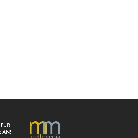
 FÜR
 AN!