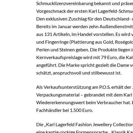
Schmucklizenzvereinbarung bekannt und präsen
Vorgeschmack der ersten Karl Lagerfeld-Schmuc
Den exklusiven Zuschlag für den Deutschland- u
Bereits im Januar werden zehn Außendienstmitar
aus 131 Artikeln, im Handel vorstellen. Es wird
und Fingerringe (Plattierung aus Gold, Roségol
Perlen und Steinen geben. Die Produkte liegen 
Kernverkaufspreislage wird mit 79 Euro, die Kal
angeführt. Die Marke spricht gezielt die Dame v
schätzt, anspruchsvoll und stilbewusst ist.
Als Verkaufsunterstützung am P.O.S. erhält der
Verpackungsmaterial – gebrandet mit dem Karl 
Wiedererkennungswert beim Verbraucher hat. Da
Fachhändler bei 1.500 Euro.
Die „Karl Lagerfeld Fashion Jewellery Collection“ 
eine kantig-rockige Formensprache. „Klassik Kar