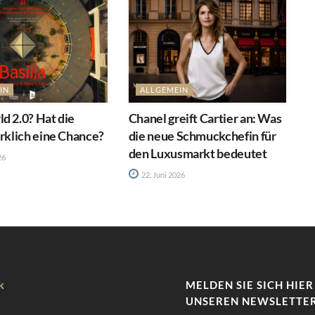
IN
ALLGEMEIN
d 2.0? Hat die
Chanel greift Cartier an: Was
irklich eine Chance?
die neue Schmuckchefin für
den Luxusmarkt bedeutet
26
22. Juni 2026
k
MELDEN SIE SICH HIER
UNSEREN NEWSLETTER