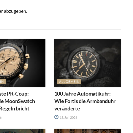
r abzugeben.
IN
ALLGEMEIN
ste PR-Coup:
100 Jahre Automatikuhr:
ie MoonSwatch
Wie Fortis die Armbanduhr
 Regeln bricht
veränderte
26
13. Juli 2026