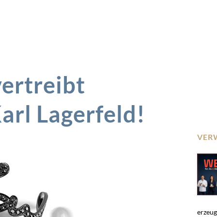
ertreibt
rl Lagerfeld!
VER
erzeuge