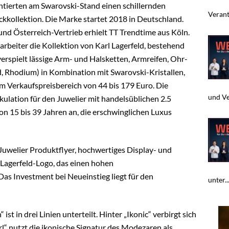
tierten am Swarovski-Stand einen schillernden
Verant
kkollektion. Die Marke startet 2018 in Deutschland.
nd Österreich-Vertrieb erhielt TT Trendtime aus Köln.
beiter die Kollektion von Karl Lagerfeld, bestehend
 verspielt lässige Arm- und Halsketten, Armreifen, Ohr-
d, Rhodium) in Kombination mit Swarovski-Kristallen,
im Verkaufspreisbereich von 44 bis 179 Euro. Die
und Ver
kulation für den Juwelier mit handelsüblichen 2.5
on 15 bis 39 Jahren an, die erschwinglichen Luxus
 Juwelier Produktflyer, hochwertiges Display- und
Lagerfeld-Logo, das einen hohen
s Investment bei Neueinstieg liegt für den
unter..
ist in drei Linien unterteilt. Hinter „Ikonic“ verbirgt sich
l“ nutzt die ikonische Signatur des Modezaren als