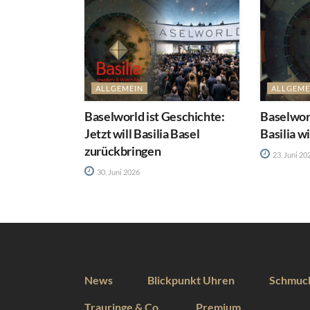
ALLGEMEIN
ALLGEME
Baselworld ist Geschichte:
Baselworl
Jetzt will Basilia Basel
Basilia w
zurückbringen
23. Juni 20
30. Juni 2026
News
Blickpunkt Uhren
Schmuc
Trauringe & Co.
Premium