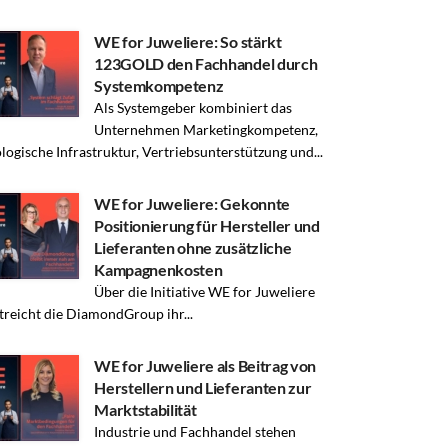
WE for Juweliere: So stärkt
123GOLD den Fachhandel durch
Systemkompetenz
Als Systemgeber kombiniert das
Unternehmen Marketingkompetenz,
logische Infrastruktur, Vertriebsunterstützung und...
WE for Juweliere: Gekonnte
Positionierung für Hersteller und
Lieferanten ohne zusätzliche
Kampagnenkosten
Über die Initiative WE for Juweliere
treicht die DiamondGroup ihr...
WE for Juweliere als Beitrag von
Herstellern und Lieferanten zur
Marktstabilität
Industrie und Fachhandel stehen