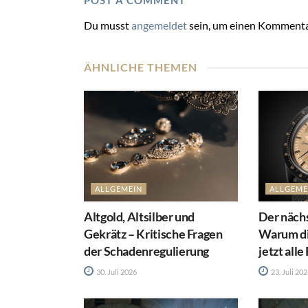
POST A COMMENT
Du musst
angemeldet
sein, um einen Kommenta
ÄHNLICHE THEMEN
ALLGEMEIN
ALLGEME
Altgold, Altsilber und
Der näch
Gekrätz – Kritische Fragen
Warum d
der Schadenregulierung
jetzt alle
30. Juli 2026
23. Juli 20