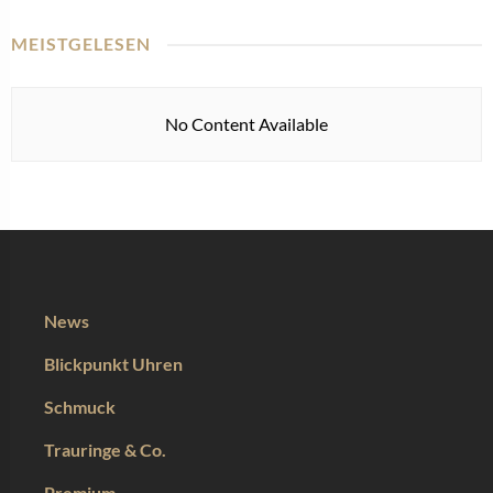
MEISTGELESEN
No Content Available
News
Blickpunkt Uhren
Schmuck
Trauringe & Co.
Premium