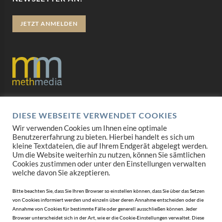
JETZT ANMELDEN
Datenschutz
DIESE WEBSEITE VERWENDET COOKIES
Impressum
Wir verwenden Cookies um Ihnen eine optimale
Benutzererfahrung zu bieten. Hierbei handelt es sich um
AGB
kleine Textdateien, die auf Ihrem Endgerät abgelegt werden.
Um die Website weiterhin zu nutzen, können Sie sämtlichen
Cookies zustimmen oder unter den Einstellungen verwalten
Mediadaten
welche davon Sie akzeptieren.
Bitte beachten Sie, dass Sie Ihren Browser so einstellen können, dass Sie über das Setzen
von Cookies informiert werden und einzeln über deren Annahme entscheiden oder die
Annahme von Cookies für bestimmte Fälle oder generell ausschließen können. Jeder
Browser unterscheidet sich in der Art, wie er die Cookie-Einstellungen verwaltet. Diese