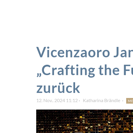
Vicenzaoro Ja
„Crafting the 
zurück
12. Nov.. 2024 11:12
Katharina Brändle
ME