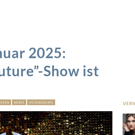
nuar 2025:
Future”-Show ist
SSEN
NEWS
VICENZAORO
VER