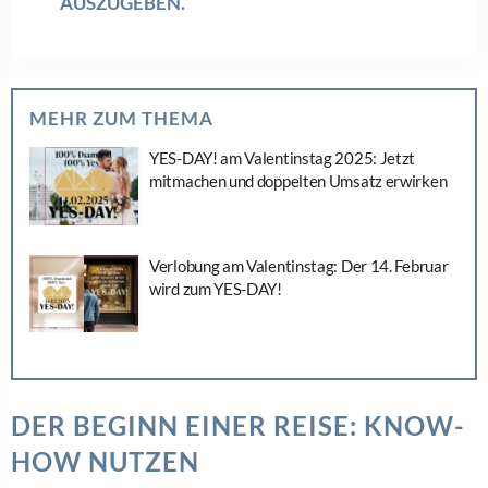
Teilen
Valentinstag
,
Verlobung
,
Verlobungsringe
,
TAGS:
Verlobungsringkauf
,
Yes-Day
POST A COMMENT
Du musst
angemeldet
sein, um einen Kommentar abzugeben.