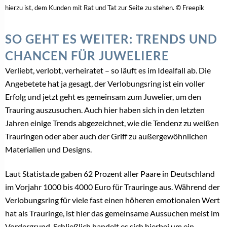
VERLOBUNGSRINGEXPERTE
Verlobungsringmarkt: Warum Alleskönner heute
unverzichtbar sind
11. Februar 2026