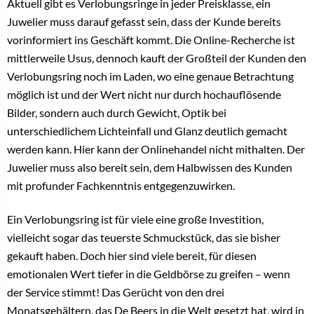
VERWANDTE THEMEN
Liebe, Gold und Beratung: Juwelier Dreier
überzeugt als Trauringexperte
Die neue Generation kauft Verlobungsringe
anders und der Fachhandel muss darauf reagieren
Der Verlobungsring entscheidet, welcher Juwelier
im Kopf bleibt
(Teil 2) Sichtbarkeit entscheidet im
Verlobungsringgeschäft