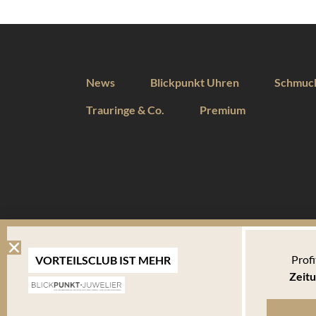
News
Blickpunkt Uhren
Schmuc
Trauringe & Co.
Premium
DIESE WEBSEITE VERWENDET COOKIES
Profi
VORTEILSCLUB IST MEHR
Wir verwenden Cookies um Ihnen eine optimale Benutzererfahrung 
Zeitu
Endgerät abgelegt werden. Um die Website weiterhin zu nutzen,
verwalten welche davon Sie akzeptieren.