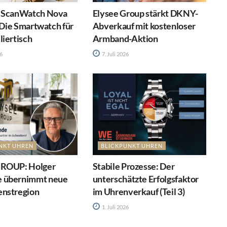
 ScanWatch Nova
Elysee Group stärkt DKNY-
: Die Smartwatch für
Abverkauf mit kostenloser
iertisch
Armband-Aktion
26
7. Juli 2026
NKT UHREN
BLICKPUNKT UHREN
GROUP: Holger
Stabile Prozesse: Der
 übernimmt neue
unterschätzte Erfolgsfaktor
nstregion
im Uhrenverkauf (Teil 3)
1. Juli 2026