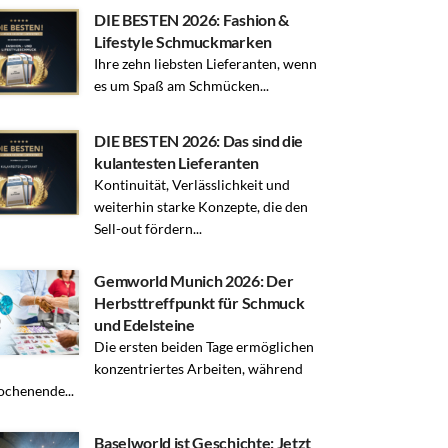
DIE BESTEN 2026: Fashion &
Lifestyle Schmuckmarken
Ihre zehn liebsten Lieferanten, wenn
es um Spaß am Schmücken...
DIE BESTEN 2026: Das sind die
kulantesten Lieferanten
Kontinuität, Verlässlichkeit und
weiterhin starke Konzepte, die den
Sell-out fördern...
Gemworld Munich 2026: Der
Herbsttreffpunkt für Schmuck
und Edelsteine
Die ersten beiden Tage ermöglichen
konzentriertes Arbeiten, während
chenende...
Baselworld ist Geschichte: Jetzt