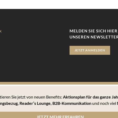
k
MELDEN SIE SICH HIER
UNSEREN NEWSLETTER
JETZT ANMELDEN
tieren Sie jetzt von neuen Benefits:
Aktionsplan für das ganze Jah
zu bieten. Hierbei handelt es sich um kleine Textdateien, die auf 
ngsbezug, Reader’s Lounge,
B2B-Kommunikation
und noch viel
 können Sie sämtlichen Cookies zustimmen oder unter den Einstellu
JETZT MEHR ERFAHREN