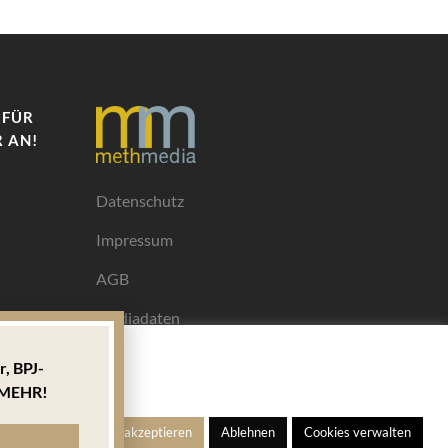
 FÜR
 AN!
Datenschutz
Impressum
AGB
Mediadaten
r,
BPJ-
Ihrem
MEHR!
ngen
Alle akzeptieren
Ablehnen
Cookies verwalten