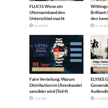
FLUCO: Wenn ein
Withings
Uhrenarmband den
Brilliant
Unterschied macht
den Juwel
24. Juli 2026
17. Juli 20
BLICKPUNKT UHREN
BLICKPU
Faire Verteilung: Warum
ELYSEE 
Distribution im Uhrenhandel
Gemende
sensibler wird (Teil 4)
Außendie
3. Juli 2026
2. Juli 2026