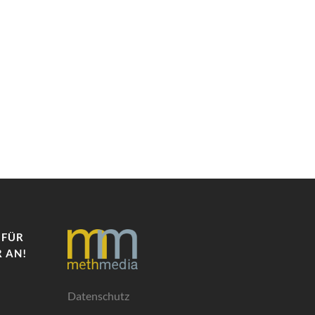
 FÜR
 AN!
Datenschutz