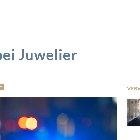
bei Juwelier
T
VER