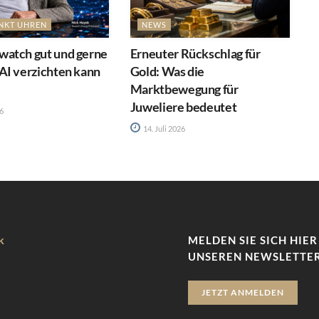
NKT UHREN
NEWS
atch gut und gerne
Erneuter Rückschlag für
AI verzichten kann
Gold: Was die
Marktbewegung für
Juweliere bedeutet
26
14. Juli 2026
k
MELDEN SIE SICH HIER
UNSEREN NEWSLETTER
JETZT ANMELDEN