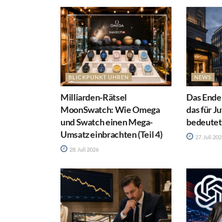
BLICKPUNKT UHREN
NEWS
Milliarden-Rätsel
Das Ende
MoonSwatch: Wie Omega
das für J
und Swatch einen Mega-
bedeutet
Umsatz einbrachten (Teil 4)
27. Juli 20
28. Juli 2026