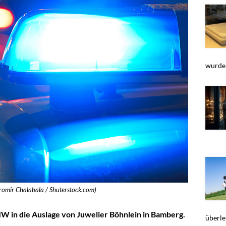
wurden
Jaromir Chalabala / Shuterstock.com)
W in die Auslage von Juwelier Böhnlein in Bamberg.
überle