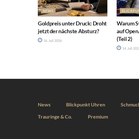
NEWS
BLICKPU
Goldpreis unter Druck: Droht
Warum Sw
jetzt der nächste Absturz?
auf Open
(Teil 2)
16. Juli 2026
14. Juli 20
News
Blickpunkt Uhren
Schmuc
Trauringe & Co.
Premium