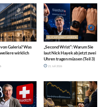
BLICKPUNKT UHREN
 von Galeria? Was
„Second Wrist“: Warum Sie
uweliere wirklich
laut Nick Hayek ab jetzt zwei
Uhren tragen müssen (Teil 3)
26
21. Juli 2026