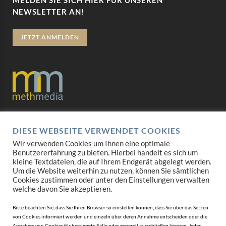
MELDEN SIE SICH HIER FÜR UNSEREN
NEWSLETTER AN!
JETZT ANMELDEN
Datenschutz
DIESE WEBSEITE VERWENDET COOKIES
Impressum
Wir verwenden Cookies um Ihnen eine optimale
Benutzererfahrung zu bieten. Hierbei handelt es sich um
AGB
kleine Textdateien, die auf Ihrem Endgerät abgelegt werden.
Um die Website weiterhin zu nutzen, können Sie sämtlichen
Cookies zustimmen oder unter den Einstellungen verwalten
Mediadaten
welche davon Sie akzeptieren.
Bitte beachten Sie, dass Sie Ihren Browser so einstellen können, dass Sie über das Setzen
von Cookies informiert werden und einzeln über deren Annahme entscheiden oder die
Annahme von Cookies für bestimmte Fälle oder generell ausschließen können. Jeder