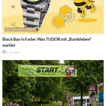
BLICKPUNKT UHREN
Black Bay in Farbe: Was TUDOR mit „Bumblebee“
auslöst
8. Juni 2026