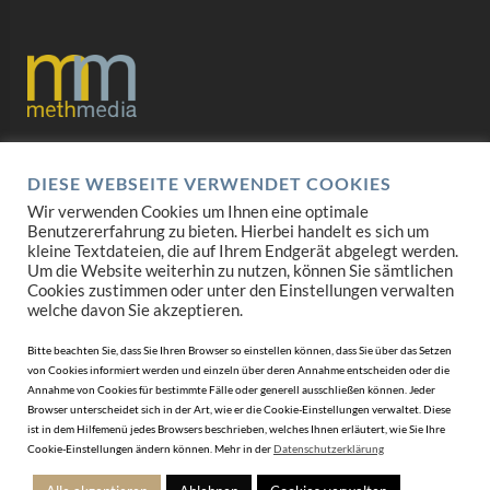
Datenschutz
DIESE WEBSEITE VERWENDET COOKIES
Impressum
Wir verwenden Cookies um Ihnen eine optimale
Benutzererfahrung zu bieten. Hierbei handelt es sich um
AGB
kleine Textdateien, die auf Ihrem Endgerät abgelegt werden.
Um die Website weiterhin zu nutzen, können Sie sämtlichen
Cookies zustimmen oder unter den Einstellungen verwalten
Mediadaten
welche davon Sie akzeptieren.
Bitte beachten Sie, dass Sie Ihren Browser so einstellen können, dass Sie über das Setzen
von Cookies informiert werden und einzeln über deren Annahme entscheiden oder die
Annahme von Cookies für bestimmte Fälle oder generell ausschließen können. Jeder
Browser unterscheidet sich in der Art, wie er die Cookie-Einstellungen verwaltet. Diese
ist in dem Hilfemenü jedes Browsers beschrieben, welches Ihnen erläutert, wie Sie Ihre
Cookie-Einstellungen ändern können. Mehr in der
Datenschutzerklärung