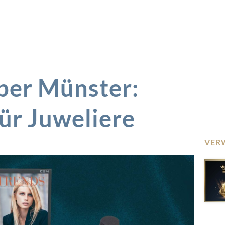
per Münster:
ür Juweliere
VER