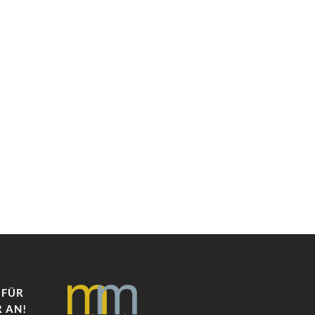
 FÜR
 AN!