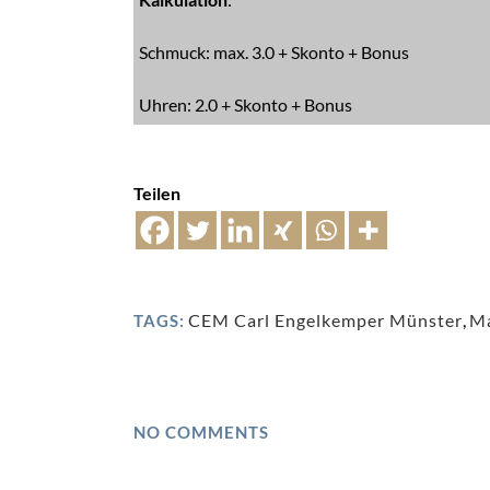
Schmuck: max. 3.0 + Skonto + Bonus
Uhren: 2.0 + Skonto + Bonus
Teilen
CEM Carl Engelkemper Münster
,
Ma
TAGS:
NO COMMENTS