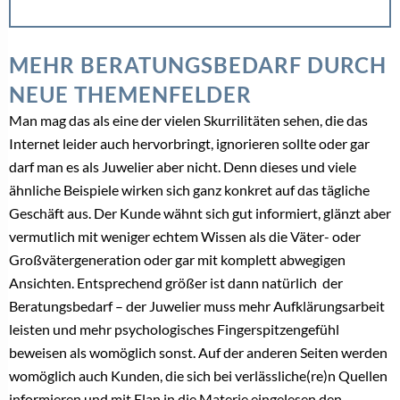
Teilen
Verlobung
,
Verlobungsring
,
Verlobungsring-
TAGS:
Kauf
,
Yes-Day
POST A COMMENT
Du musst
angemeldet
sein, um einen Kommentar abzugeben.