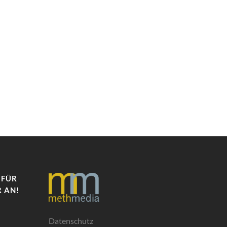
 FÜR
 AN!
Datenschutz