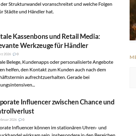
 der Strukturwandel voranschreitet und welche Folgen
ür Städte und Händler hat.
itale Kassenbons und Retail Media:
evante Werkzeuge für Händler
rz 2026
0
M
ale Belege, Kundenapps oder personalisierte Angebote
en helfen, den Kontakt zum Kunden auch nach dem
äftstermin aufrechtzuerhalten. Gerade bei
ungsintensiven...
porate Influencer zwischen Chance und
trollverlust
ebruar 2026
0
orate Influencer können im stationären Uhren- und
uckhandel wirksam sein, insbesondere in den Bereichen