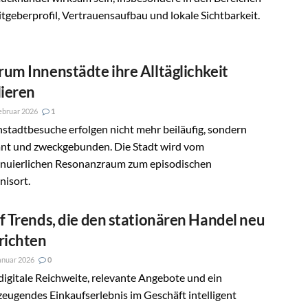
tgeberprofil, Vertrauensaufbau und lokale Sichtbarkeit.
um Innenstädte ihre Alltäglichkeit
lieren
ebruar 2026
1
stadtbesuche erfolgen nicht mehr beiläufig, sondern
ant und zweckgebunden. Die Stadt wird vom
inuierlichen Resonanzraum zum episodischen
nisort.
f Trends, die den stationären Handel neu
richten
anuar 2026
0
igitale Reichweite, relevante Angebote und ein
eugendes Einkaufserlebnis im Geschäft intelligent