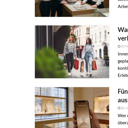
Arbei
War
ver
23. F
Innen
gepl
kont
Erleb
Fün
aus
20. J
Wer d
überz