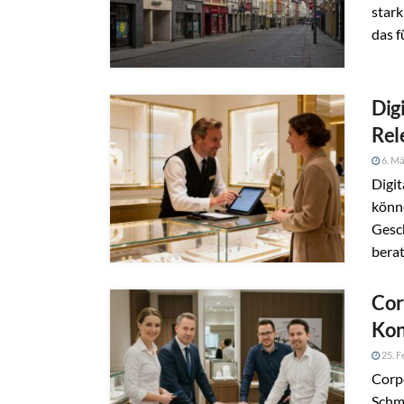
stark
das f
Dig
Rel
6. Mä
Digit
könn
Gesch
berat
Cor
Kon
25. F
Corp
Schm