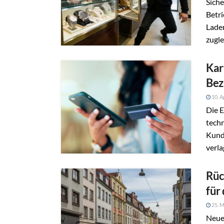
Siche
Betri
Laden
zugle
Kar
Bez
10. A
Die E
techn
Kund
verlag
Rüc
für
25. M
Neue