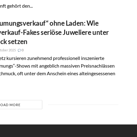
ft gehört den...
umungsverkauf“ ohne Laden: Wie
erkauf-Fakes seriöse Juweliere unter
ck setzen
tober 2025
0
tz kursieren zunehmend professionell inszenierte
mungs“-Shows mit angeblich massiven Preisnachlässen
chmuck, oft unter dem Anschein eines alteingesessenen
LOAD MORE