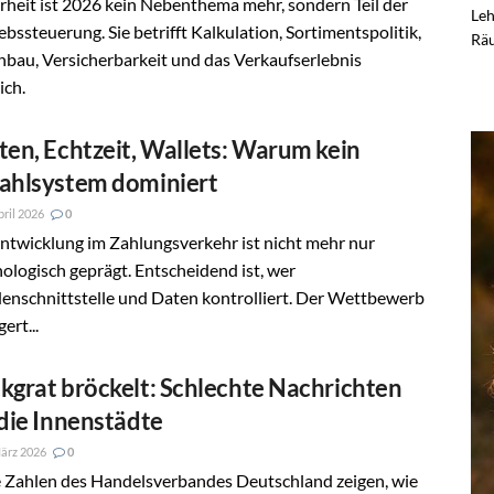
rheit ist 2026 kein Nebenthema mehr, sondern Teil der
Leh
ebssteuerung. Sie betrifft Kalkulation, Sortimentspolitik,
Räu
bau, Versicherbarkeit und das Verkaufserlebnis
ich.
ten, Echtzeit, Wallets: Warum kein
ahlsystem dominiert
pril 2026
0
ntwicklung im Zahlungsverkehr ist nicht mehr nur
ologisch geprägt. Entscheidend ist, wer
enschnittstelle und Daten kontrolliert. Der Wettbewerb
ert...
kgrat bröckelt: Schlechte Nachrichten
 die Innenstädte
ärz 2026
0
 Zahlen des Handelsverbandes Deutschland zeigen, wie