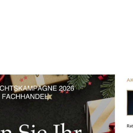
A
Rat