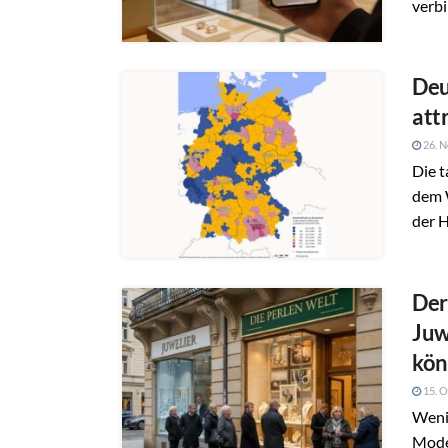
verbi
Deu
att
26. 
Die t
dem 
der 
Der
Juw
kö
15. O
Wenig
Model