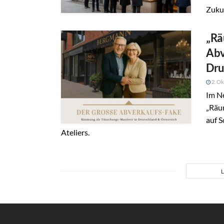
Zukun
„Rä
Abv
Dru
2. Ok
Im Ne
„Räu
auf S
Ateliers.