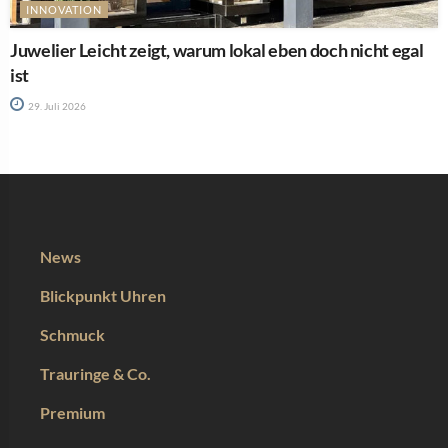
INNOVATION
Juwelier Leicht zeigt, warum lokal eben doch nicht egal
ist
29. Juli 2026
News
Blickpunkt Uhren
Schmuck
Trauringe & Co.
Premium