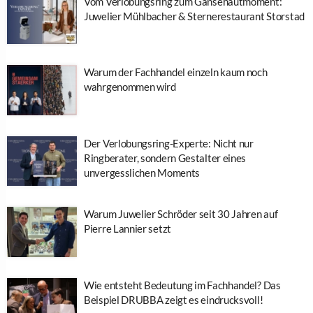
Vom Verlobungsring zum Gänsehautmoment:
Juwelier Mühlbacher & Sternerestaurant Storstad
Warum der Fachhandel einzeln kaum noch
wahrgenommen wird
Der Verlobungsring-Experte: Nicht nur
Ringberater, sondern Gestalter eines
unvergesslichen Moments
Warum Juwelier Schröder seit 30 Jahren auf
Pierre Lannier setzt
Wie entsteht Bedeutung im Fachhandel? Das
Beispiel DRUBBA zeigt es eindrucksvoll!