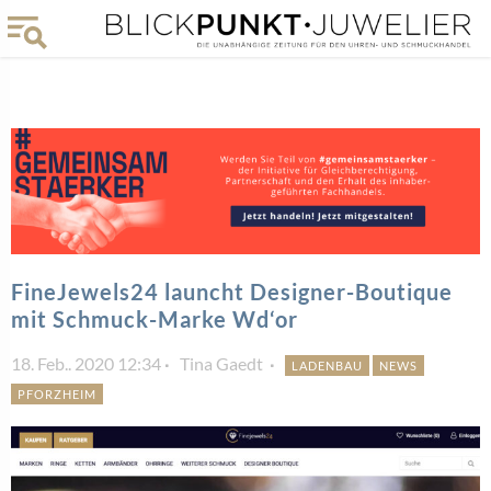
FineJewels24 launcht Designer-Boutique
mit Schmuck-Marke Wd‘or
18. Feb.. 2020 12:34
Tina Gaedt
LADENBAU
NEWS
PFORZHEIM