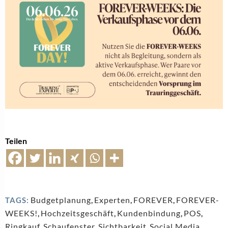
Teilen
Budgetplanung
,
Experten
,
FOREVER
,
FOREVER-
TAGS:
WEEKS!
,
Hochzeitsgeschäft
,
Kundenbindung
,
POS
,
Ringkauf
,
Schaufenster
,
Sichtbarkeit
,
Social Media
,