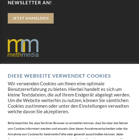
NEWSLETTER AN!
JETZT ANMELDEN
Datenschutz
DIESE WEBSEITE VERWENDET COOKIES
Impressum
Wir verwenden Cookies um Ihnen eine optimale
Benutzererfahrung zu bieten. Hierbei handelt es sich um
AGB
kleine Textdateien, die auf Ihrem Endgerät abgelegt werden.
Um die Website weiterhin zu nutzen, können Sie sämtlichen
Cookies zustimmen oder unter den Einstellungen verwalten
Mediadaten
welche davon Sie akzeptieren.
Bitte beachten Sie, dass Sie Ihren Browser so einstellen können, dass Sie über das Setzen
von Cookies informiert werden und einzeln über deren Annahme entscheiden oder die
Annahme von Cookies für bestimmte Fälle oder generell ausschließen können. Jeder