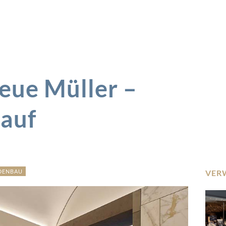
eue Müller –
 auf
DENBAU
VER