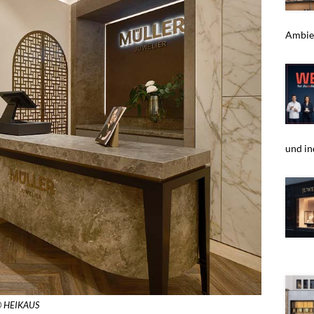
Ambie
und in
 © HEIKAUS