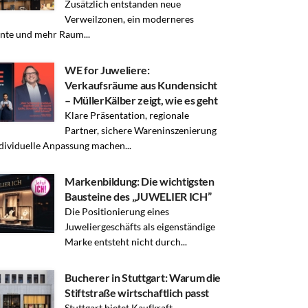
Zusätzlich entstanden neue
Verweilzonen, ein moderneres
nte und mehr Raum...
WE for Juweliere:
Verkaufsräume aus Kundensicht
– MüllerKälber zeigt, wie es geht
Klare Präsentation, regionale
Partner, sichere Wareninszenierung
dividuelle Anpassung machen...
Markenbildung: Die wichtigsten
Bausteine des „JUWELIER ICH”
Die Positionierung eines
Juweliergeschäfts als eigenständige
Marke entsteht nicht durch...
Bucherer in Stuttgart: Warum die
Stiftstraße wirtschaftlich passt
Stuttgart bietet Kaufkraft,