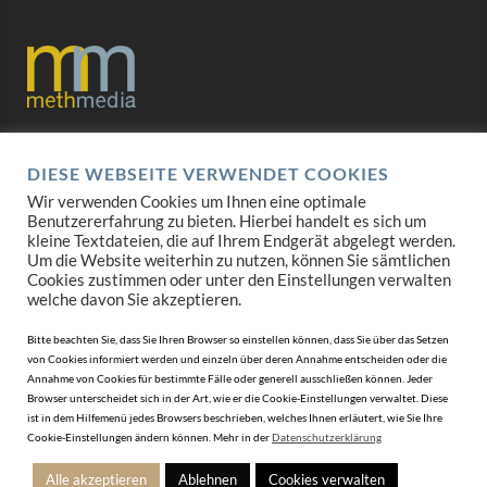
Datenschutz
DIESE WEBSEITE VERWENDET COOKIES
Impressum
Wir verwenden Cookies um Ihnen eine optimale
Benutzererfahrung zu bieten. Hierbei handelt es sich um
AGB
kleine Textdateien, die auf Ihrem Endgerät abgelegt werden.
Um die Website weiterhin zu nutzen, können Sie sämtlichen
Cookies zustimmen oder unter den Einstellungen verwalten
Mediadaten
welche davon Sie akzeptieren.
Bitte beachten Sie, dass Sie Ihren Browser so einstellen können, dass Sie über das Setzen
von Cookies informiert werden und einzeln über deren Annahme entscheiden oder die
Annahme von Cookies für bestimmte Fälle oder generell ausschließen können. Jeder
Browser unterscheidet sich in der Art, wie er die Cookie-Einstellungen verwaltet. Diese
ist in dem Hilfemenü jedes Browsers beschrieben, welches Ihnen erläutert, wie Sie Ihre
Cookie-Einstellungen ändern können. Mehr in der
Datenschutzerklärung
Alle akzeptieren
Ablehnen
Cookies verwalten