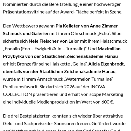
Nominierten durch die Bereitstellung je einer hochwertigen
Präsentationsvitrine auf der Award-Fläche perfekt in Szene.
Den Wettbewerb gewann
Pia Kelleter von Anne Zimmer
Schmuck und Galerien
mit ihrem Ohrschmuck „Echo“. Silber
sicherte sich
Nele Fleischer von Lelor
mit ihrem Halsschmuck
„Enoalin (Eno – Ewigkeit/Alin – Turmalin)“. Und
Maximilian
Przybylka von der Staatlichen Zeichenakademie Hanau
erhielt Bronze für seine Halskette „Gelina“.
Alicia Eigenbrodt,
ebenfalls von der Staatlichen Zeichenakademie Hanau
,
wurde mit ihrem Armschmuck „Watermelon Turmaline“
Publikumsfavorit. Sie darf sich 2026 auf der INOVA
COLLECTION präsentieren und erhält von scope Marketing
eine individuelle Medienproduktion im Wert von 600 €.
Die drei Bestplatzierten konnten sich wieder über attraktive
Geld- und Sachpreise der Sponsoren freuen. Gefördert wurde
der Wettbewerb in diesem Jahr von der Carl Schaefer Gold-