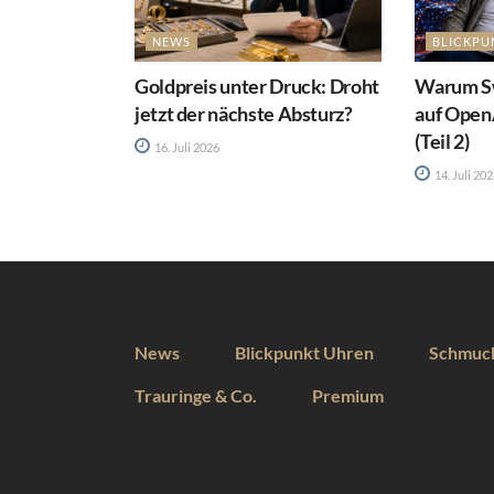
NEWS
BLICKPU
Goldpreis unter Druck: Droht
Warum Sw
jetzt der nächste Absturz?
auf Open
(Teil 2)
16. Juli 2026
14. Juli 20
News
Blickpunkt Uhren
Schmuc
Trauringe & Co.
Premium