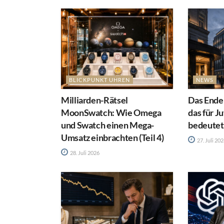
BLICKPUNKT UHREN
NEWS
Milliarden-Rätsel
Das Ende
MoonSwatch: Wie Omega
das für J
und Swatch einen Mega-
bedeutet
Umsatz einbrachten (Teil 4)
27. Juli 20
28. Juli 2026