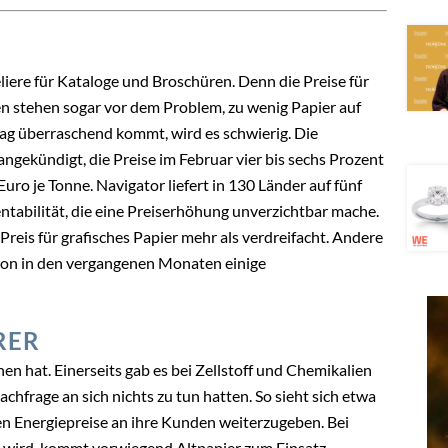
eliere für Kataloge und Broschüren. Denn die Preise für
en stehen sogar vor dem Problem, zu wenig Papier auf
rag überraschend kommt, wird es schwierig. Die
ngekündigt, die Preise im Februar vier bis sechs Prozent
uro je Tonne. Navigator liefert in 130 Länder auf fünf
ntabilität, die eine Preiserhöhung unverzichtbar mache.
reis für grafisches Papier mehr als verdreifacht. Andere
chon in den vergangenen Monaten einige
RER
n hat. Einerseits gab es bei Zellstoff und Chemikalien
chfrage an sich nichts zu tun hatten. So sieht sich etwa
n Energiepreise an ihre Kunden weiterzugeben. Bei
t wird, kommt vorwiegend Altpapier zum Einsatz.