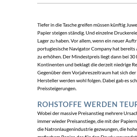
Tiefer in die Tasche greifen müssen künftig Juw
Papier steigen ständig. Und einzelne Druckerei
Lager zu haben. Vor allem, wenn ein neuer Auft
portugiesische Navigator Company hat bereits a
zu erhöhen. Der Mindestpreis liegt dann bei 30 E
Kontinenten und beklagt die derzeit niedrige Re
Gegenüber dem Vorjahreszeitraum hat sich der P
Hersteller werden wohl folgen. Dabei gab es s
Preissteigerungen.
ROHSTOFFE WERDEN TEU
Wobei der massive Preisanstieg mehrere Ursache
immer wieder Preisanstiege, die mit der Papierna
die Natronlaugenindustrie gezwungen, die hohe
grafischem Papier, das für den Druck verwende