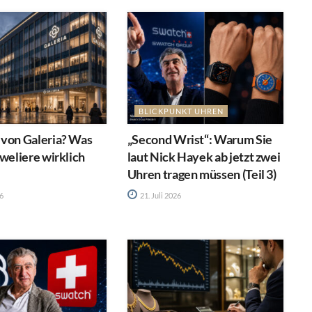
BLICKPUNKT UHREN
 von Galeria? Was
„Second Wrist“: Warum Sie
uweliere wirklich
laut Nick Hayek ab jetzt zwei
Uhren tragen müssen (Teil 3)
26
21. Juli 2026