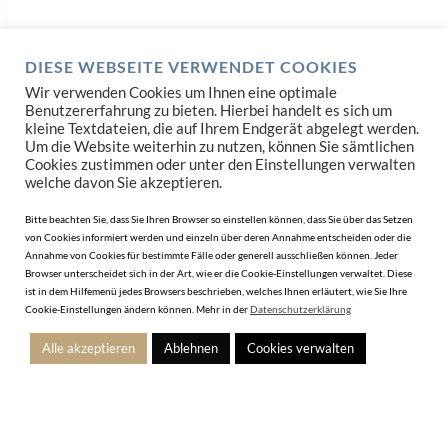
DIESE WEBSEITE VERWENDET COOKIES
Wir verwenden Cookies um Ihnen eine optimale
Benutzererfahrung zu bieten. Hierbei handelt es sich um
kleine Textdateien, die auf Ihrem Endgerät abgelegt werden.
Um die Website weiterhin zu nutzen, können Sie sämtlichen
Cookies zustimmen oder unter den Einstellungen verwalten
welche davon Sie akzeptieren.
Teilen
Bitte beachten Sie, dass Sie Ihren Browser so einstellen können, dass Sie über das Setzen
von Cookies informiert werden und einzeln über deren Annahme entscheiden oder die
Annahme von Cookies für bestimmte Fälle oder generell ausschließen können. Jeder
Browser unterscheidet sich in der Art, wie er die Cookie-Einstellungen verwaltet. Diese
ist in dem Hilfemenü jedes Browsers beschrieben, welches Ihnen erläutert, wie Sie Ihre
Cookie-Einstellungen ändern können. Mehr in der
Datenschutzerklärung
Apple Watch
,
Armbänder
,
Sommer-Kollektion
TAGS:
Alle akzeptieren
Ablehnen
Cookies verwalten