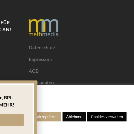
 FÜR
 AN!
Datenschutz
Impressum
AGB
Mediadaten
r,
BPJ-
Ihrem
MEHR!
ngen
Alle akzeptieren
Ablehnen
Cookies verwalten
s für
 welches