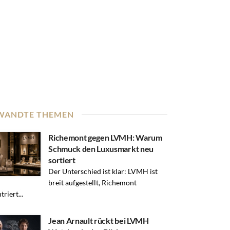
WANDTE THEMEN
Richemont gegen LVMH: Warum
Schmuck den Luxusmarkt neu
sortiert
Der Unterschied ist klar: LVMH ist
breit aufgestellt, Richemont
riert...
Jean Arnault rückt bei LVMH