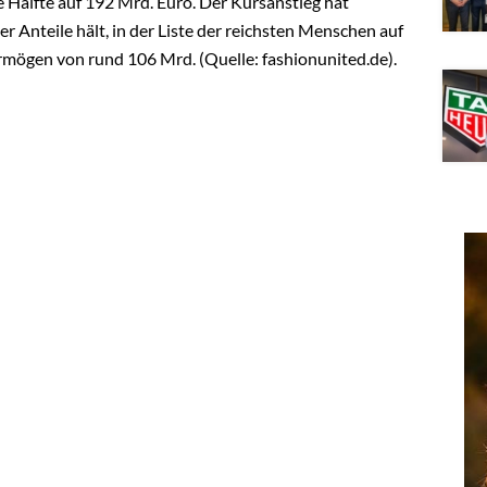
 Hälfte auf 192 Mrd. Euro. Der Kursanstieg hat
 Anteile hält, in der Liste der reichsten Menschen auf
ermögen von rund 106 Mrd. (Quelle: fashionunited.de).