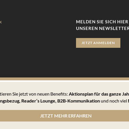
k
MELDEN SIE SICH HIER
UNSEREN NEWSLETTER
JETZT ANMELDEN
tieren Sie jetzt von neuen Benefits:
Aktionsplan für das ganze Jah
zu bieten. Hierbei handelt es sich um kleine Textdateien, die auf 
ngsbezug, Reader’s Lounge,
B2B-Kommunikation
und noch viel
 können Sie sämtlichen Cookies zustimmen oder unter den Einstellu
JETZT MEHR ERFAHREN
n Cookies informiert werden und einzeln über deren Annahme entscheiden oder die Annahme von Cookie
, wie er die Cookie-Einstellungen verwaltet. Diese ist in dem Hilfemenü jedes Browsers beschrieben,
lärung