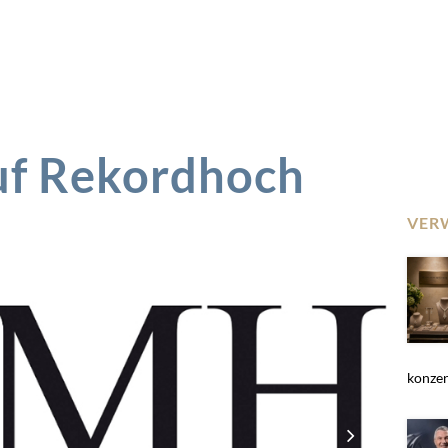
uf Rekordhoch
VER
konzent