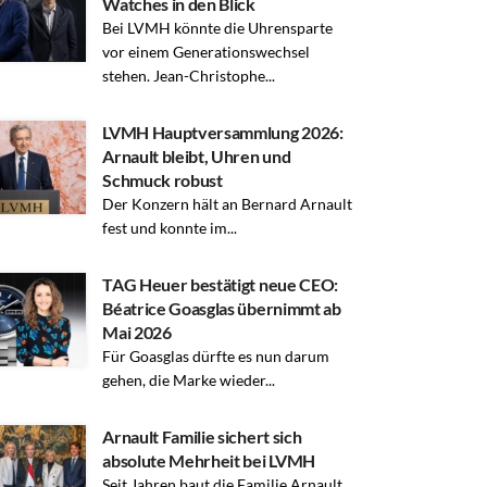
Watches in den Blick
Bei LVMH könnte die Uhrensparte
vor einem Generationswechsel
stehen. Jean-Christophe...
LVMH Hauptversammlung 2026:
Arnault bleibt, Uhren und
Schmuck robust
Der Konzern hält an Bernard Arnault
fest und konnte im...
TAG Heuer bestätigt neue CEO:
Béatrice Goasglas übernimmt ab
Mai 2026
Für Goasglas dürfte es nun darum
gehen, die Marke wieder...
Arnault Familie sichert sich
absolute Mehrheit bei LVMH
Seit Jahren baut die Familie Arnault