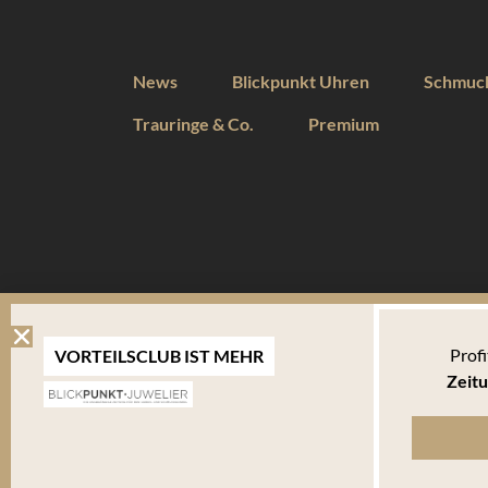
News
Blickpunkt Uhren
Schmuc
Trauringe & Co.
Premium
DIESE WEBSEITE VERWENDET COOKIES
Profi
VORTEILSCLUB IST MEHR
Wir verwenden Cookies um Ihnen eine optimale Benutzererfahrung 
Zeitu
Endgerät abgelegt werden. Um die Website weiterhin zu nutzen,
verwalten welche davon Sie akzeptieren.
Bitte beachten Sie, dass Sie Ihren Browser so einstellen können, dass Sie über das Setzen vo
bestimmte Fälle oder generell ausschließen können. Jeder Browser unterscheidet sich in der Art
Ihnen erläutert, wie Sie Ihre Cookie-Einstellungen ändern können. Mehr in der
Datenschutzerk