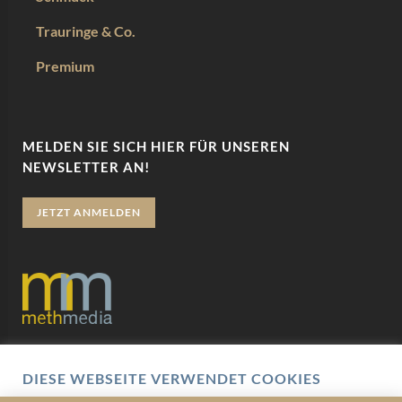
Trauringe & Co.
Premium
MELDEN SIE SICH HIER FÜR UNSEREN
NEWSLETTER AN!
JETZT ANMELDEN
Datenschutz
DIESE WEBSEITE VERWENDET COOKIES
Impressum
Wir verwenden Cookies um Ihnen eine optimale