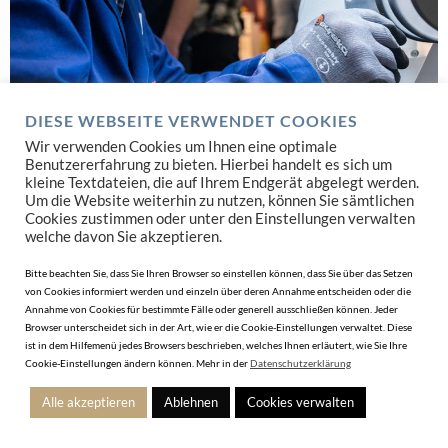
PROFITCENTER SERVICE
DIESE WEBSEITE VERWENDET COOKIES
Rüsten Sie Ihre Werkstatt mit dem besten Equipment aus
Wir verwenden Cookies um Ihnen eine optimale
Benutzererfahrung zu bieten. Hierbei handelt es sich um
JETZT SUCHEN
kleine Textdateien, die auf Ihrem Endgerät abgelegt werden.
Um die Website weiterhin zu nutzen, können Sie sämtlichen
Cookies zustimmen oder unter den Einstellungen verwalten
welche davon Sie akzeptieren.
Bitte beachten Sie, dass Sie Ihren Browser so einstellen können, dass Sie über das Setzen
von Cookies informiert werden und einzeln über deren Annahme entscheiden oder die
Annahme von Cookies für bestimmte Fälle oder generell ausschließen können. Jeder
Browser unterscheidet sich in der Art, wie er die Cookie-Einstellungen verwaltet. Diese
ist in dem Hilfemenü jedes Browsers beschrieben, welches Ihnen erläutert, wie Sie Ihre
Cookie-Einstellungen ändern können. Mehr in der
Datenschutzerklärung
Alle akzeptieren
Ablehnen
Cookies verwalten