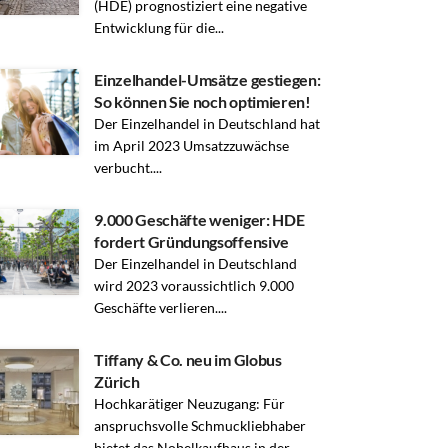
(HDE) prognostiziert eine negative
Entwicklung für die...
Einzelhandel-Umsätze gestiegen:
So können Sie noch optimieren!
Der Einzelhandel in Deutschland hat
im April 2023 Umsatzzuwächse
verbucht....
9.000 Geschäfte weniger: HDE
fordert Gründungsoffensive
Der Einzelhandel in Deutschland
wird 2023 voraussichtlich 9.000
Geschäfte verlieren....
Tiffany & Co. neu im Globus
Zürich
Hochkarätiger Neuzugang: Für
anspruchsvolle Schmuckliebhaber
bietet das Nobelkaufhaus in der...