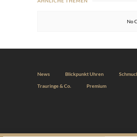
ÄHNLICHE THEMEN
No C
News
Blickpunkt Uhren
Schmuc
Trauringe & Co.
Premium