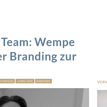
m Team: Wempe
r Branding zur
NOVATION
JUWELIERE
KARRIERE
VER