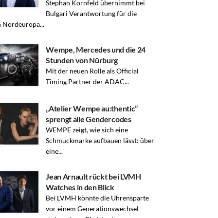
Stephan Kornfeld übernimmt bei
Bulgari Verantwortung für die
 Nordeuropa...
Wempe, Mercedes und die 24
Stunden von Nürburg
Mit der neuen Rolle als Official
Timing Partner der ADAC...
„Atelier Wempe au:thentic”
sprengt alle Gendercodes
WEMPE zeigt, wie sich eine
Schmuckmarke aufbauen lässt: über
eine...
Jean Arnault rückt bei LVMH
Watches in den Blick
Bei LVMH könnte die Uhrensparte
vor einem Generationswechsel