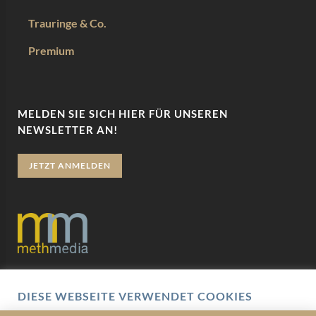
Trauringe & Co.
Premium
MELDEN SIE SICH HIER FÜR UNSEREN
NEWSLETTER AN!
JETZT ANMELDEN
Datenschutz
DIESE WEBSEITE VERWENDET COOKIES
Impressum
Wir verwenden Cookies um Ihnen eine optimale