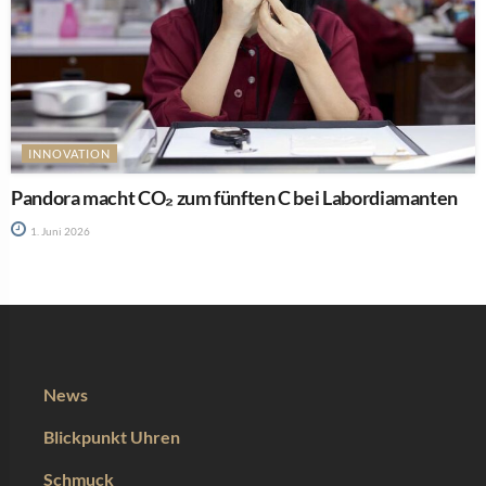
INNOVATION
Pandora macht CO₂ zum fünften C bei Labordiamanten
1. Juni 2026
News
Blickpunkt Uhren
Schmuck