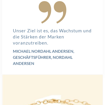
Nordahl Jewellery
POST A COMMENT
Du musst
angemeldet
sein, um einen Kommentar abzugeben.
VERWANDTE THEMEN
Reparierbar statt austauschbar: Warum Service
bei Edelstahl zählt