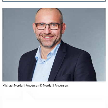
Bitte bestätigen Sie, dass Sie unsere
Datenschutzerklärung akzeptieren.
Bereits registriert? Hier gehrt es zum Login –>
Teilen
Joanli Nor
,
leistbarer Luxus
,
Leistbarer Luxus
TAGS:
2025
,
Michael Nordahl Andersen
,
Nordahl Andersen
,