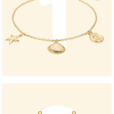
Sind Labordiamanten in Edelstahl der nächste
Gamechanger?
Neue Preislagen: Warum Edelstahl im
Schmuckhandel an Bedeutung gewinnt
Nicht billig, sondern clever: Wie Edelstahl zum
Designprodukt wird
Kein Preis-Schock? Warum Edelstahlschmuck jetzt
im Fokus steht