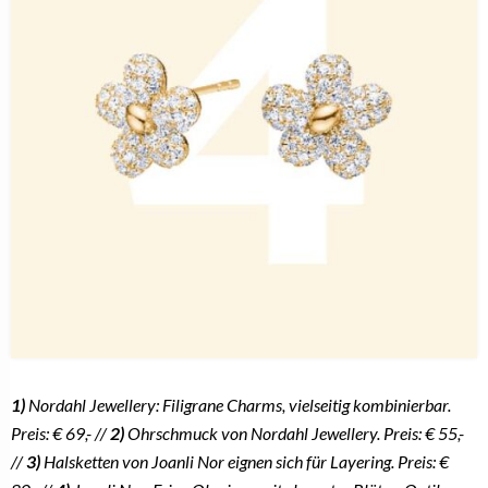
INHORGENTA 2026: Strategie, Trends und Neuheiten
bei Heide Heinzendorff
12. Januar 2026
HEIDE HEINZENDORFF
Neuheiten der Saison bei Heide Heinzendorff: