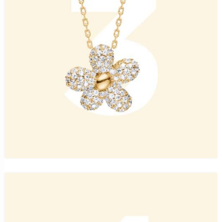
BASTIAN INVERUN
Nordahl Jewellery und bastian inverun: Neuer
Ohrschmuck für den Sommer
27. Mai 2026
HEIDE HEINZENDORFF