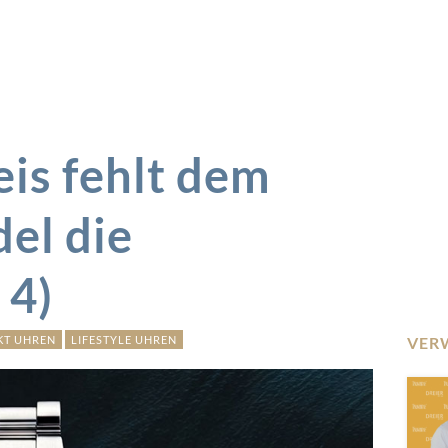
is fehlt dem
el die
 4)
KT UHREN
LIFESTYLE UHREN
VER