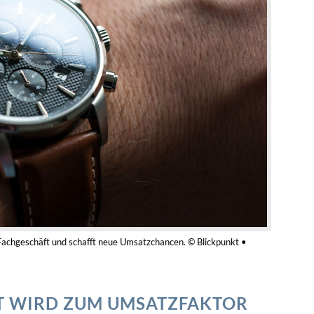
 Fachgeschäft und schafft neue Umsatzchancen. © Blickpunkt •
 WIRD ZUM UMSATZFAKTOR