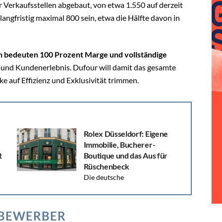
 Verkaufsstellen abgebaut, von etwa 1.550 auf derzeit
 langfristig maximal 800 sein, etwa die Hälfte davon in
n bedeuten 100 Prozent Marge und vollständige
 und Kundenerlebnis. Dufour will damit das gesamte
 auf Effizienz und Exklusivität trimmen.
Rolex Düsseldorf: Eigene
Immobilie, Bucherer-
t
Boutique und das Aus für
Rüschenbeck
Die deutsche
en
Luxusuhrenlandschaft steht vor einem
tiefgreifenden Wandel: Rolex investiert in
Düsseldorf in eine eigene Immobilie und baut eine
TBEWERBER
zweistöckige...