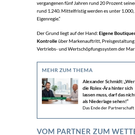
vergangenen fünf Jahren rund 20 Prozent seiner
rund 1.240. Mittelfristig werden es unter 1.000,
Eigenregie.“
Der Grund liegt auf der Hand:
Eigene Boutique
Kontrolle
über Markenauftritt, Preisgestaltung
Vertriebs- und Wertschöpfungssystem der Marke
MEHR ZUM THEMA
Alexander Schmidt: „Wer
die Rolex-Ära hinter sich
lassen muss, darf das nich
als Niederlage sehen!”
Das Ende der Partnerschaft
von Rolex mit Rüschenbeck zeigt: Selbst die größt
Namen sind nicht unangreifbar. Juweliere müssen
jetzt schnell...
VOM PARTNER ZUM WET