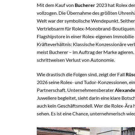
Mit dem Kauf von
Bucherer
2023 hat Rolex den
vollzogen. Die Übernahme des größten Uhrenhä
Welt war der symbolische Wendepunkt. Seithe
Vertriebsarm für Rolex-Monobrand-Boutiquen.
Flagshipstore in einer Rolex-eigenen Immobilie
Kräfteverhältnis: Klassische Konzessionäre ve
meist Bucherer – im Auftrag der Marke agieren
schrittweisen Verlust von Autonomie.
Wie drastisch die Folgen sind, zeigt der Fall
Rüs
2026 seine Rolex- und Tudor-Konzessionen, ei
Partnerschaft. Unternehmensberater
Alexande
Juweliere begleitet, sieht darin eine klare Botsch
auch kein Geschäftsmodell. Wer die Rolex-Ära hi
sehen. Es ist eine Chance, unternehmerisch wie