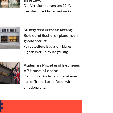
Die Verkäufe stiegen um 22 %.
Certified Pre-Owned entwickelt
Stuttgart ist erst der Anfang:
Rolex und Bucherer planen den
großen Wurf
Für Juweliere ist das ein klares
Signal: Wer Rolex langfristig...
Audemars Piguet eröffnet neues
AP House in London
Damit folgt Audemars Piguet einem
klaren Trend: Luxus-Retail wird
emotionaler,...