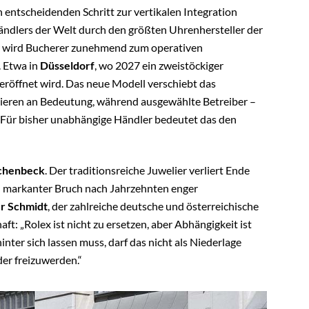
 entscheidenden Schritt zur vertikalen Integration
ndlers der Welt durch den größten Uhrenhersteller der
r wird Bucherer zunehmend zum operativen
 Etwa in
Düsseldorf
, wo 2027 ein zweistöckiger
 eröffnet wird. Das neue Modell verschiebt das
rlieren an Bedeutung, während ausgewählte Betreiber –
. Für bisher unabhängige Händler bedeutet das den
chenbeck
. Der traditionsreiche Juwelier verliert Ende
n markanter Bruch nach Jahrzehnten enger
r Schmidt
, der zahlreiche deutsche und österreichische
aft: „Rolex ist nicht zu ersetzen, aber Abhängigkeit ist
nter sich lassen muss, darf das nicht als Niederlage
der freizuwerden.“