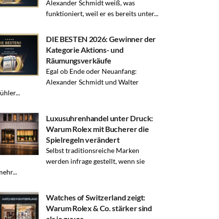
Alexander Schmidt weiß, was
funktioniert, weil er es bereits unter...
DIE BESTEN 2026: Gewinner der
Kategorie Aktions- und
Räumungsverkäufe
Egal ob Ende oder Neuanfang:
Alexander Schmidt und Walter
hler...
Luxusuhrenhandel unter Druck:
Warum Rolex mit Bucherer die
Spielregeln verändert
Selbst traditionsreiche Marken
werden infrage gestellt, wenn sie
mehr...
Watches of Switzerland zeigt:
Warum Rolex & Co. stärker sind
als je zuvor