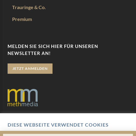
Trauringe & Co.
Premium
MELDEN SIE SICH HIER FÜR UNSEREN
NEWSLETTER AN!
JETZT ANMELDEN
Datenschutz
DIESE WEBSEITE VERWENDET COOKIES
Impressum
Wir verwenden Cookies um Ihnen eine optimale