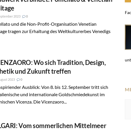
itage
Fac
eptember 2023
0
llato und die Non-Profit-Organisation Venetian
age tragen zur Erhaltung des Weltkulturerbes Venedigs
unt
ENZAORO: Wo sich Tradition, Design,
hetik und Zukunft treffen
ugust 2023
0
nspiriender Ausblick: Von 8. bis 12. September tritt sich
M
talienische und internationale Goldschmiedekunst im
enischen Vicenza. Die Vicenzaoro...
GARI: Vom sommerlichen Mittelmeer