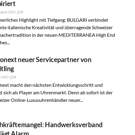
iriert
ugust 2023
0
erliches Highlight mit Tiefgang: BULGARI verbindet
ante italienische Kreativität und überragende Schweizer
achertradition in der neuen MEDITERRANEA High End
es...
onext neuer Servicepartner von
itling
li 2023
0
next macht den nächsten Entwicklungsschritt und
gt sich als Player am Uhrenmarkt. Denn ab sofort ist der
eizer Online-Luxusuhrenhändler neuer...
hkräftemangel: Handwerksverband
lägt Alarm