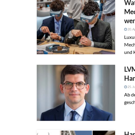
Wat
Mec
we
20. A
Luxu
Mech
und K
LVM
Han
25. J
Ab d
gesch
Han