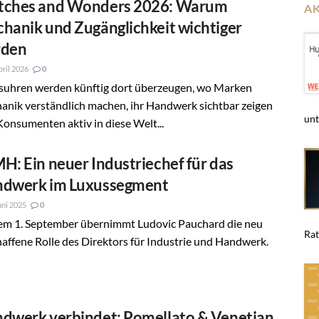
ches and Wonders 2026: Warum
A
hanik und Zugänglichkeit wichtiger
rden
pril 2026
0
suhren werden künftig dort überzeugen, wo Marken
anik verständlich machen, ihr Handwerk sichtbar zeigen
unt
onsumenten aktiv in diese Welt...
H: Ein neuer Industriechef für das
dwerk im Luxussegment
uni 2025
0
em 1. September übernimmt Ludovic Pauchard die neu
Rat
affene Rolle des Direktors für Industrie und Handwerk.
dwerk verbindet: Pomellato & Venetian