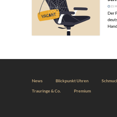
23. M
Der 
deut
Hand
News
Blickpunkt Uhren
Schmuc
Trauringe & Co.
Premium