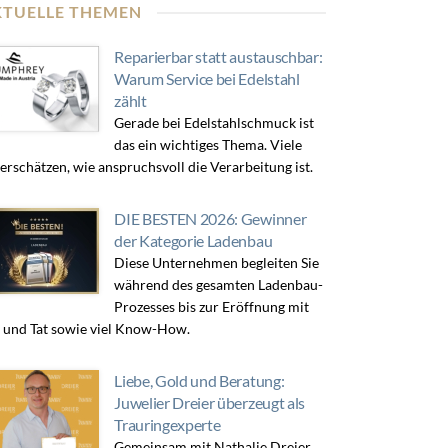
KTUELLE THEMEN
Reparierbar statt austauschbar:
Warum Service bei Edelstahl
zählt
Gerade bei Edelstahlschmuck ist
das ein wichtiges Thema. Viele
erschätzen, wie anspruchsvoll die Verarbeitung ist.
DIE BESTEN 2026: Gewinner
der Kategorie Ladenbau
Diese Unternehmen begleiten Sie
während des gesamten Ladenbau-
Prozesses bis zur Eröffnung mit
 und Tat sowie viel Know-How.
Liebe, Gold und Beratung:
Juwelier Dreier überzeugt als
Trauringexperte
Gemeinsam mit Nathalie Dreier