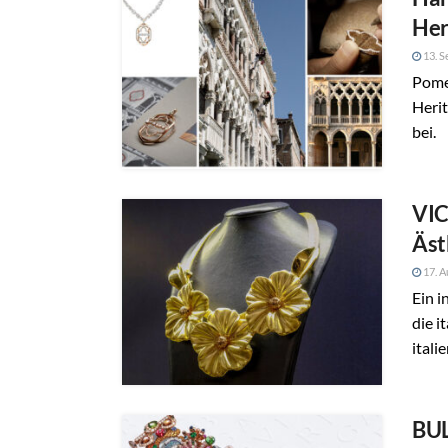
Her
13. S
Pome
Herit
bei.
VIC
Äst
17. A
Ein i
die i
itali
BUL