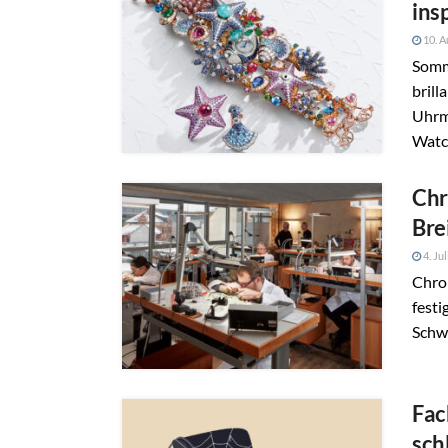
insp
10. A
Somm
brill
Uhrm
Watch
Chr
Bre
4. Ju
Chro
festi
Schw
Fac
sch