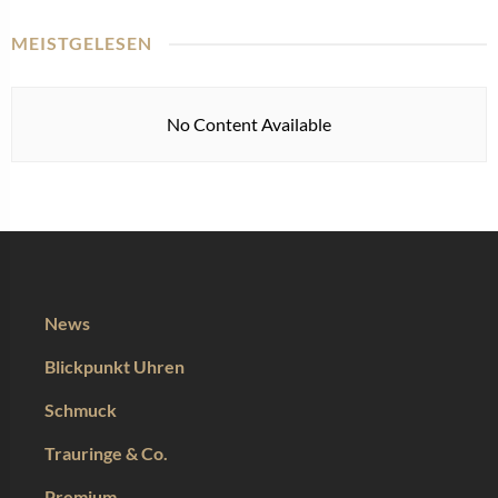
MEISTGELESEN
No Content Available
News
Blickpunkt Uhren
Schmuck
Trauringe & Co.
Premium