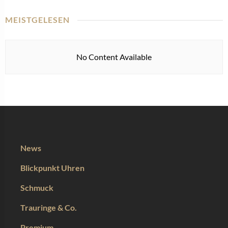
MEISTGELESEN
No Content Available
News
Blickpunkt Uhren
Schmuck
Trauringe & Co.
Premium