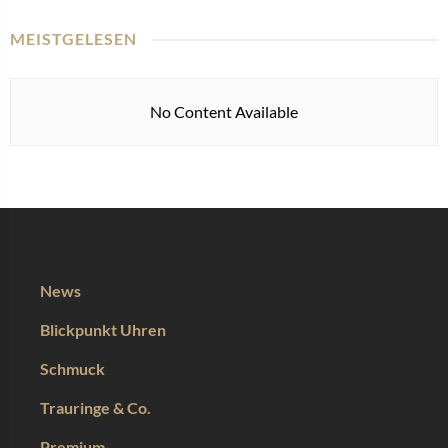
MEISTGELESEN
No Content Available
News
Blickpunkt Uhren
Schmuck
Trauringe & Co.
Premium