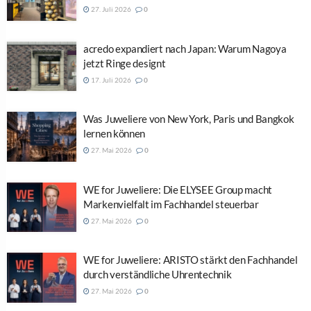
27. Juli 2026
0
acredo expandiert nach Japan: Warum Nagoya
jetzt Ringe designt
17. Juli 2026
0
Was Juweliere von New York, Paris und Bangkok
lernen können
27. Mai 2026
0
WE for Juweliere: Die ELYSEE Group macht
Markenvielfalt im Fachhandel steuerbar
27. Mai 2026
0
WE for Juweliere: ARISTO stärkt den Fachhandel
durch verständliche Uhrentechnik
27. Mai 2026
0