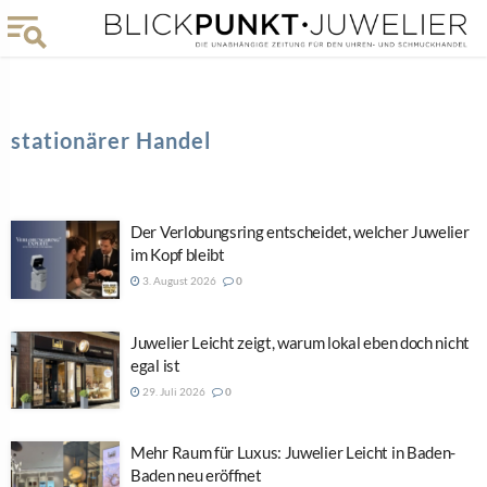
stationärer Handel
Der Verlobungsring entscheidet, welcher Juwelier
im Kopf bleibt
3. August 2026
0
Juwelier Leicht zeigt, warum lokal eben doch nicht
egal ist
29. Juli 2026
0
Mehr Raum für Luxus: Juwelier Leicht in Baden-
Baden neu eröffnet