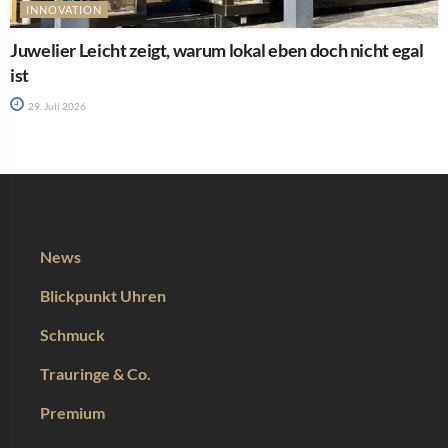
INNOVATION
Juwelier Leicht zeigt, warum lokal eben doch nicht egal
ist
29. Juli 2026
News
Blickpunkt Uhren
Schmuck
Trauringe & Co.
Premium