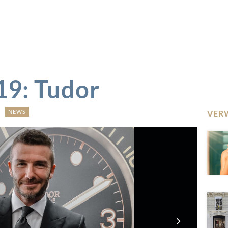
19: Tudor
NEWS
VER