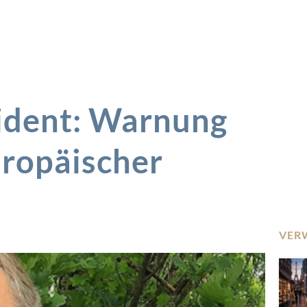
ident: Warnung
uropäischer
VER