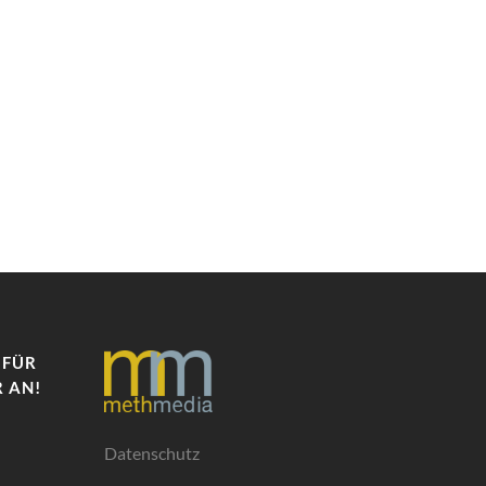
 FÜR
 AN!
Datenschutz