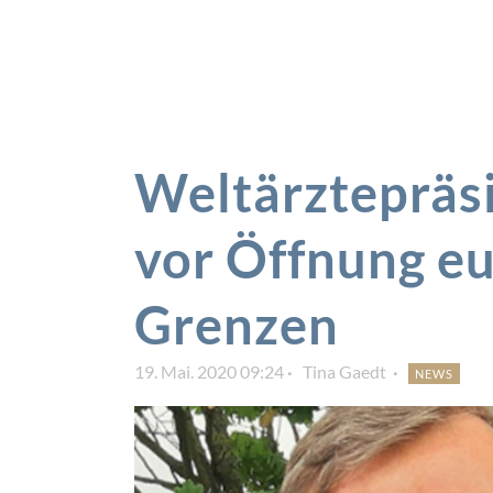
Weltärztepräs
vor Öffnung e
Grenzen
19. Mai. 2020 09:24
Tina Gaedt
NEWS