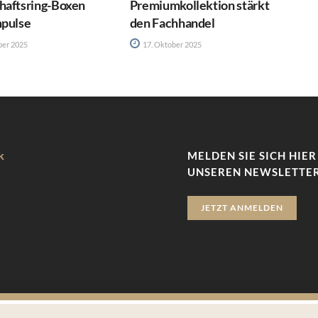
haftsring-Boxen
Premiumkollektion stärkt
mpulse
den Fachhandel
ber 2025
17. Oktober 2025
k
MELDEN SIE SICH HIER
UNSEREN NEWSLETTER
JETZT ANMELDEN