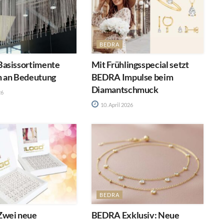
BEDRA
asissortimente
Mit Frühlingsspecial setzt
 an Bedeutung
BEDRA Impulse beim
Diamantschmuck
26
10. April 2026
BEDRA
Zwei neue
BEDRA Exklusiv: Neue