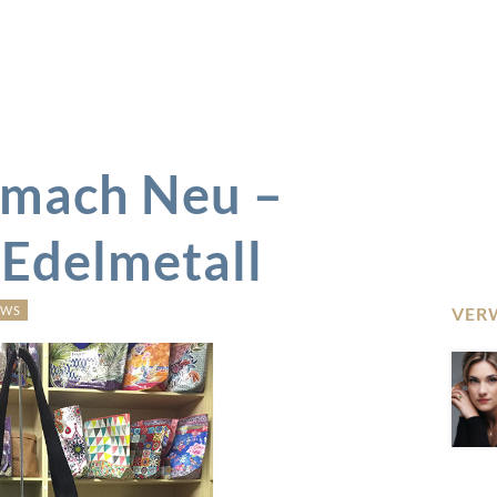
 mach Neu –
 Edelmetall
EWS
VER