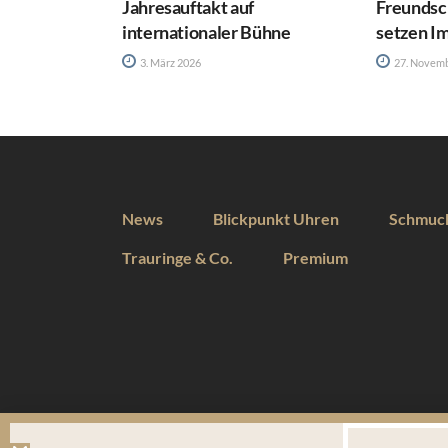
Jahresauftakt auf
Freundsc
internationaler Bühne
setzen I
3. März 2026
27. Novem
News
Blickpunkt Uhren
Schmuc
Trauringe & Co.
Premium