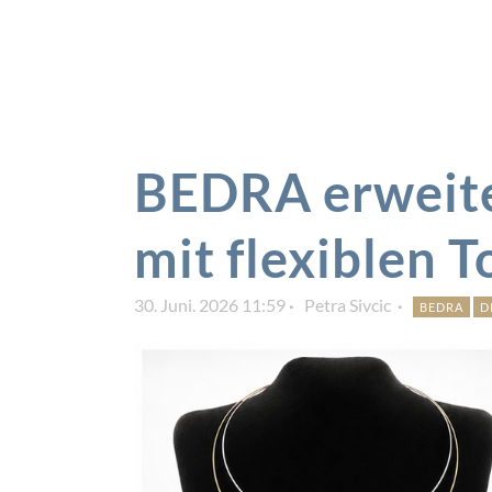
BEDRA erweite
mit flexiblen 
30. Juni. 2026 11:59
Petra Sivcic
BEDRA
D