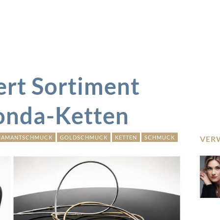
rt Sortiment
Tonda-Ketten
IAMANTSCHMUCK
GOLDSCHMUCK
KETTEN
SCHMUCK
VER